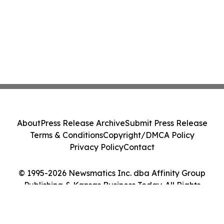
About
Press Release Archive
Submit Press Release
Terms & Conditions
Copyright/DMCA Policy
Privacy Policy
Contact
© 1995-2026 Newsmatics Inc. dba Affinity Group
Publishing & Kansas Business Today. All Rights
Reserved.
Cookie Settings / Your Privacy Choices