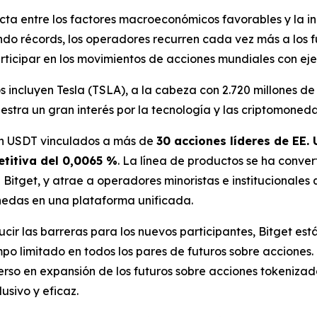
ecta entre los factores macroeconómicos favorables y la i
do récords, los operadores recurren cada vez más a los f
participar en los movimientos de acciones mundiales con e
s incluyen Tesla (TSLA), a la cabeza con 2.720 millones de
stra un gran interés por la tecnología y las criptomoneda
en USDT vinculados a más de
30 acciones líderes de EE.
titiva del 0,0065 %
. La línea de productos se ha conve
 Bitget, y atrae a operadores minoristas e institucionales
nedas en una plataforma unificada.
ir las barreras para los nuevos participantes, Bitget es
po limitado en todos los pares de futuros sobre acciones.
verso en expansión de los futuros sobre acciones tokeniza
usivo y eficaz.