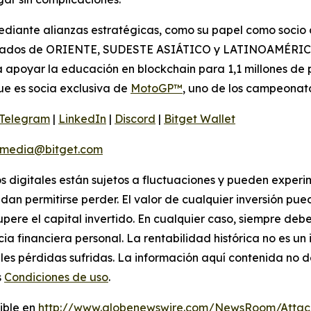
iante alianzas estratégicas, como su papel como socio of
rcados de ORIENTE, SUDESTE ASIÁTICO y LATINOAMÉRICA.
 apoyar la educación en blockchain para 1,1 millones de 
ue es socia exclusiva de
MotoGP™
, uno de los campeonat
Telegram
|
LinkedIn
|
Discord
|
Bitget Wallet
media@bitget.com
vos digitales están sujetos a fluctuaciones y pueden exper
dan permitirse perder. El valor de cualquier inversión pue
ecupere el capital invertido. En cualquier caso, siempre de
ia financiera personal. La rentabilidad histórica no es un
les pérdidas sufridas. La información aquí contenida no d
s
Condiciones de uso
.
ible en
http://www.globenewswire.com/NewsRoom/Attac