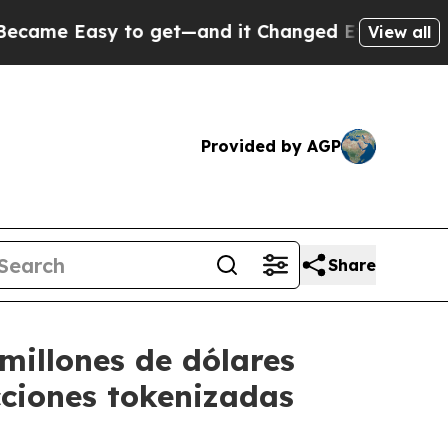
sy to get—and it Changed Everything
Under the 
View all
Provided by AGP
Share
millones de dólares
cciones tokenizadas