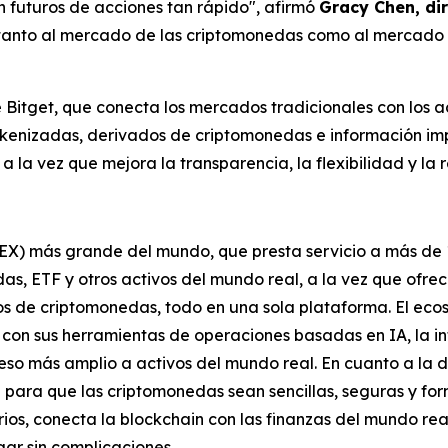
en futuros de acciones tan rápido",
afirmó
Gracy Chen, dir
tanto al mercado de las criptomonedas como al mercado tr
e Bitget, que conecta los mercados tradicionales con los 
okenizadas, derivados de criptomonedas e información imp
 la vez que mejora la transparencia, la flexibilidad y la r
UEX) más grande del mundo, que presta servicio a más de 
s, ETF y otros activos del mundo real, a la vez que ofre
os de criptomonedas, todo en una sola plataforma. El ec
 con sus herramientas de operaciones basadas en IA, la in
so más amplio a activos del mundo real. En cuanto a la d
 para que las criptomonedas sean sencillas, seguras y for
rios, conecta la blockchain con las finanzas del mundo re
ar sin complicaciones.