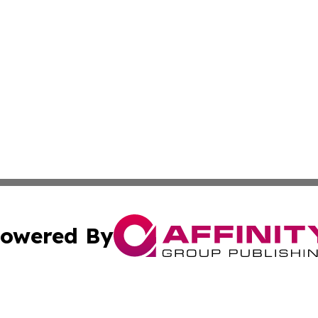
owered By
ubmit Press Release
Terms & Conditions
Copyright/DMCA