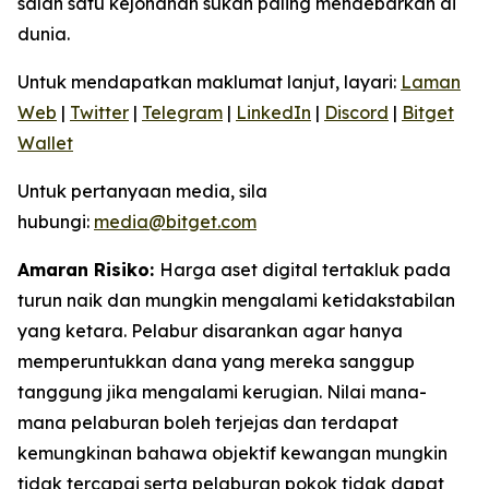
salah satu kejohanan sukan paling mendebarkan di
dunia.
Untuk mendapatkan maklumat lanjut, layari:
Laman
Web
|
Twitter
|
Telegram
|
LinkedIn
|
Discord
|
Bitget
Wallet
Untuk pertanyaan media, sila
hubungi:
media@bitget.com
Amaran Risiko:
Harga aset digital tertakluk pada
turun naik dan mungkin mengalami ketidakstabilan
yang ketara. Pelabur disarankan agar hanya
memperuntukkan dana yang mereka sanggup
tanggung jika mengalami kerugian. Nilai mana-
mana pelaburan boleh terjejas dan terdapat
kemungkinan bahawa objektif kewangan mungkin
tidak tercapai serta pelaburan pokok tidak dapat