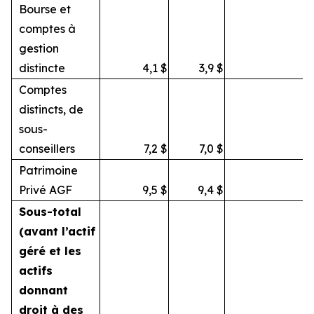
Bourse et
comptes à
gestion
distincte
4,1
$
3,9
$
Comptes
distincts, de
sous-
conseillers
7,2
$
7,0
$
Patrimoine
Privé AGF
9,5
$
9,4
$
Sous-total
(avant l’actif
géré et les
actifs
donnant
droit à des