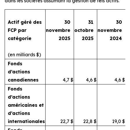
dans les sociétés assumant la gestion de tels actifs.
Actif géré des
30
31
30
FCP par
novembre
octobre
novembre
catégorie
2025
2025
2024
(en milliards $)
Fonds
d’actions
canadiennes
4,7
$
4,6
$
4,6
$
Fonds
d’actions
américaines et
d’actions
internationales
22,7
$
22,8
$
19,0
$