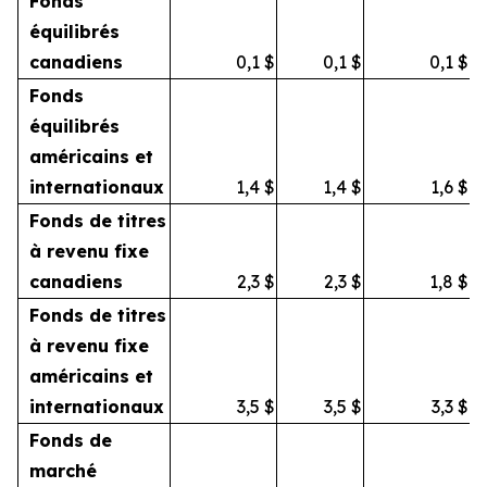
Fonds
équilibrés
canadiens
0,1
$
0,1
$
0,1
$
Fonds
équilibrés
américains et
internationaux
1,4
$
1,4
$
1,6
$
Fonds de titres
à revenu fixe
canadiens
2,3
$
2,3
$
1,8
$
Fonds de titres
à revenu fixe
américains et
internationaux
3,5
$
3,5
$
3,3
$
Fonds de
marché