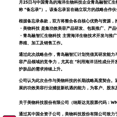
月25日与中国青岛的海洋生物科技企业青岛融智汇生物科技有
称 “备忘录”）。该备忘录旨在确立双方的战略合作
根据备忘录条款，双方将整合各自核心优势与资源，
・
美物科技 是集功效美容产品研发、包装推广、产
・
青岛融智汇生物科技 主营海洋生物技术开发与推
养殖、加工及销售工作。
通过此次战略合作，青岛融智汇计划凭借其研发能力
容产品领域的竞争力，尤其在 “利用海洋活性成分开
护肤品的需求持续上升。
公司认为此次合作与美物科技的长期战略高度契合。
展的功效美容行业捕捉新机遇的能力，为客户、股东
关于美物科技股份有限公司（纳斯达克股票代码：W
通过其中国全资子公司，美物科技股份有限公司致力