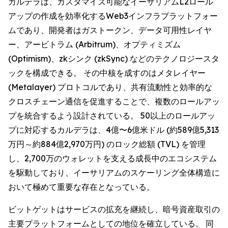
カルデラは、カスタマイズ可能なイーサリアムL2ロール
アップの作成を効率化するWeb3インフラプラットフォー
ムであり、開発者はガストークン、データ可用性レイヤ
ー、アービトラム (Arbitrum)、オプティミズム
(Optimism)、zkシンク (zkSync) などのテクノロジースタ
ックを構成できる。 その中核を成すのはメタレイヤー
(Metalayer) プロトコルであり、共有流動性と効率的な
クロスチェーン通信を促進することで、複数のロールアッ
プを統合するよう設計されている。 50以上のロールアッ
プに対応するカルデラは、4億〜6億米ドル (約589億5,313
万円～約884億2,970万円) のロック総額 (TVL) を管理
し、2,700万のウォレットを支える成長中のエコシステム
を駆動しており、イーサリアムのスケーリング全体構造に
おいて極めて重要な存在となっている。
ビットゲットはサービスの拡充を継続し、暗号資産取引の
主要プラットフォームとしての地位を確立している。 同