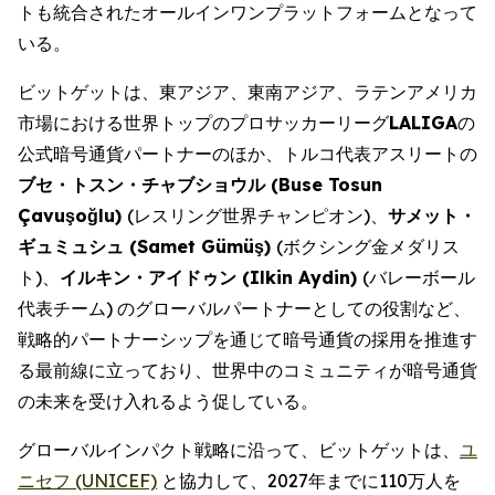
トも統合されたオールインワンプラットフォームとなって
いる。
ビットゲットは、東アジア、東南アジア、ラテンアメリカ
市場における世界トップのプロサッカーリーグ
LALIGA
の
公式暗号通貨パートナーのほか、トルコ代表アスリートの
ブセ・トスン・チャブショウル
(Buse Tosun
Çavuşoğlu)
(レスリング世界チャンピオン)、
サメット・
ギュミュシュ
(Samet Gümüş)
(ボクシング金メダリス
ト)、
イルキン・アイドゥン
(Ilkin Aydin)
(バレーボール
代表チーム) のグローバルパートナーとしての役割など、
戦略的パートナーシップを通じて暗号通貨の採用を推進す
る最前線に立っており、世界中のコミュニティが暗号通貨
の未来を受け入れるよう促している。
グローバルインパクト戦略に沿って、ビットゲットは、
ユ
ニセフ (UNICEF)
と協力して、2027年までに110万人を