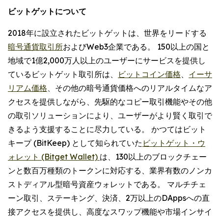
ビットゲットについて
2018年に設立されたビットゲットは、世界をリードする
暗号通貨取引所
およびWeb3企業である。 150以上の国と
地域で1億2,000万人以上のユーザーにサービスを提供し
ているビットゲット取引所は、
ビットコイン価格
、
イーサ
リアム価格
、その他の暗号通貨価格へのリアルタイムなア
クセスを提供しながら、先駆的なコピー取引機能やその他
の取引ソリューションにより、ユーザーがより賢く取引で
きるよう支援することに尽力している。 かつてはビット
キープ (BitKeep) として知られていた
ビットゲット・ウ
ォレット (Bitget Wallet)
は、130以上のブロックチェー
ンと数百万種類のトークンに対応する、業界有数のノンカ
ストディアル型暗号資産ウォレットである。 マルチチェ
ーン取引、ステーキング、決済、2万以上のDAppsへの直
接アクセスを提供し、高度なスワップ機能や市場インサイ