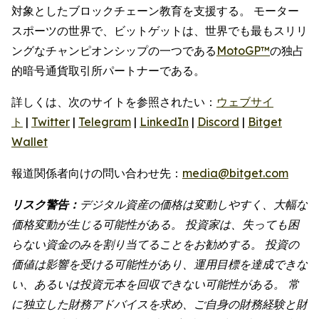
対象としたブロックチェーン教育を支援する。 モーター
スポーツの世界で、ビットゲットは、世界でも最もスリリ
ングなチャンピオンシップの一つである
MotoGP™
の独占
的暗号通貨取引所パートナーである。
詳しくは、次のサイトを参照されたい：
ウェブサイ
ト
|
Twitter
|
Telegram
|
LinkedIn
|
Discord
|
Bitget
Wallet
報道関係者向けの問い合わせ先：
media@bitget.com
リスク警告：
デジタル資産の価格は変動しやすく、大幅な
価格変動が生じる可能性がある。
投資家は、失っても困
らない資金のみを割り当てることをお勧めする。
投資の
価値は影響を受ける可能性があり、運用目標を達成できな
い、あるいは投資元本を回収できない可能性がある。
常
に独立した財務アドバイスを求め、ご自身の財務経験と財