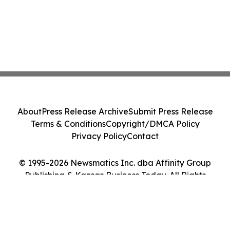
About
Press Release Archive
Submit Press Release
Terms & Conditions
Copyright/DMCA Policy
Privacy Policy
Contact
© 1995-2026 Newsmatics Inc. dba Affinity Group
Publishing & Kansas Business Today. All Rights
Reserved.
Cookie Settings / Your Privacy Choices