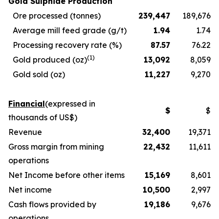
Gold Sulphide Production
Ore processed (tonnes)
239,447
189,676
Average mill feed grade (g/t)
1.94
1.74
Processing recovery rate (%)
87.57
76.22
(1)
Gold produced (oz)
13,092
8,059
Gold sold (oz)
11,227
9,270
Financial
(expressed in
$
$
thousands of US$)
Revenue
32,400
19,371
Gross margin from mining
22,432
11,611
operations
Net Income before other items
15,169
8,601
Net income
10,500
2,997
Cash flows provided by
19,186
9,676
operations