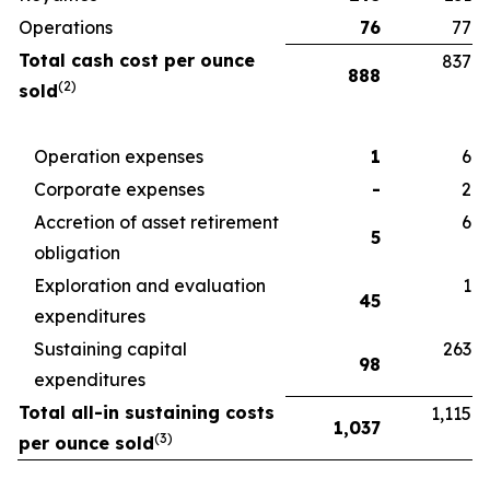
Operations
76
77
Total cash cost per ounce
837
888
(2)
sold
Operation expenses
1
6
Corporate expenses
-
2
Accretion of asset retirement
6
5
obligation
Exploration and evaluation
1
45
expenditures
Sustaining capital
263
98
expenditures
Total all-in sustaining costs
1,115
1,037
(3)
per ounce sold